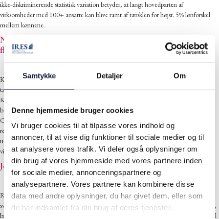
ikke-diskriminerende statistisk variation betyder, at langt hovedparten af
virksomheder med 100+ ansatte kan blive ramt af tærsklen for højst. 5% lønforskel
mellem kønnene.
Nørrebro-modellen kan give plads til næsten en million
flere københavnere
juni 18, 2026
Samtykke
Detaljer
Om
København kan få plads til næsten én million nye borgere, hvis man byggede lige så
tæt som på Nørrebro i hele byen. Det siger IRES' direktør i et interview med
KøbenhavnLIV. Han kritiserer kommunens lokalplaner, højdebegrænsninger og
bebyggelsesprocenter for at holde boligudbuddet nede og presse priserne op.
Denne hjemmeside bruger cookies
Cheføkonom Marc Lund Andersen fra Boligøkonomisk Videncenter kalder
Vi bruger cookies til at tilpasse vores indhold og
regnestykket “temmelig dramatisk”, men anerkender, at regulering begrænser
annoncer, til at vise dig funktioner til sociale medier og til
udbuddet. “Hvis man byggede lige så tæt som på Nørrebro i resten af København,
at analysere vores trafik. Vi deler også oplysninger om
ville der være plads til mange flere københavnere,” siger Jonas Herby.
din brug af vores hjemmeside med vores partnere inden
Jonas Herby: Hvilken krise, Engel-Schmidt?
for sociale medier, annonceringspartnere og
juni 17, 2026
analysepartnere. Vores partnere kan kombinere disse
Regeringen vil hastebehandle en midlertidig forhøjelse af befordringsfradraget som
data med andre oplysninger, du har givet dem, eller som
svar på stigende benzinpriser. I et debatindlæg kritiserer IRES' direktør, Jonas Herby,
de har indsamlet fra din brug af deres tjenester.
brugen af hastebehandling til et problem, der efter hans vurdering ikke udgør en reel