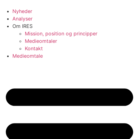
Videre
til
Nyheder
indhold
Analyser
Om IRES
Mission, position og principper
Medieomtaler
Kontakt
Medieomtale