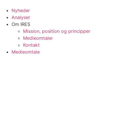
Videre
til
Nyheder
indhold
Analyser
Om IRES
Mission, position og principper
Medieomtaler
Kontakt
Medieomtale